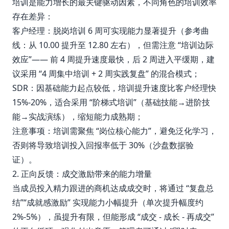
培训是能力增长的最关键驱动因素，不同角色的培训效率
存在差异：
客户经理：脱岗培训 6 周可实现能力显著提升（参考曲
线：从 10.00 提升至 12.80 左右），但需注意 “培训边际
效应”—— 前 4 周提升速度最快，后 2 周进入平缓期，建
议采用 “4 周集中培训 + 2 周实践复盘” 的混合模式；
SDR：因基础能力起点较低，培训提升速度比客户经理快
15%-20%，适合采用 “阶梯式培训”（基础技能→进阶技
能→实战演练），缩短能力成熟期；
注意事项：培训需聚焦 “岗位核心能力”，避免泛化学习，
否则将导致培训投入回报率低于 30%（沙盘数据验
证）。
2. 正向反馈：成交激励带来的能力增量
当成员投入精力跟进的商机达成成交时，将通过 “复盘总
结”“成就感激励” 实现能力小幅提升（单次提升幅度约
2%-5%），虽提升有限，但能形成 “成交 - 成长 - 再成交”