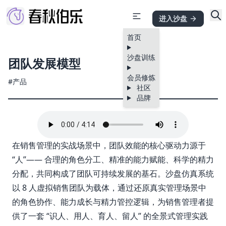
进入沙盘
首页
沙盘训练
团队发展模型
会员修炼
#产品
社区
品牌
在销售管理的实战场景中，团队效能的核心驱动力源于
“人”—— 合理的角色分工、精准的能力赋能、科学的精力
分配，共同构成了团队可持续发展的基石。沙盘仿真系统
以 8 人虚拟销售团队为载体，通过还原真实管理场景中
的角色协作、能力成长与精力管控逻辑，为销售管理者提
供了一套 “识人、用人、育人、留人” 的全景式管理实践