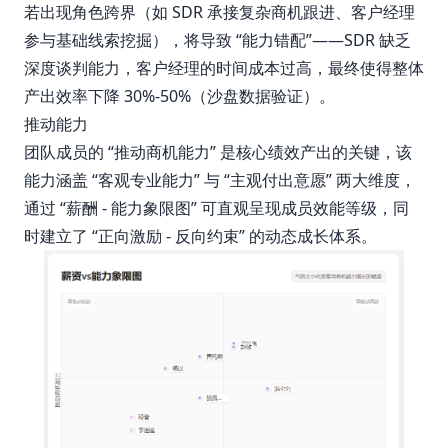
若出现角色跨界（如 SDR 承接复杂商机跟进、客户经理
参与基础线索挖掘），将导致 “能力错配”——SDR 缺乏
深度谈判能力，客户经理的时间成本过高，最终使得整体
产出效率下降 30%-50%（沙盘数据验证）。
推动能力
团队成员的 “推动商机能力” 是核心绩效产出的关键，该
能力涵盖 “客观专业能力” 与 “主观付出意愿” 两大维度，
通过 “薪酬 - 能力象限图” 可直观呈现成员效能等级，同
时建立了 “正向激励 - 反向约束” 的动态成长体系。