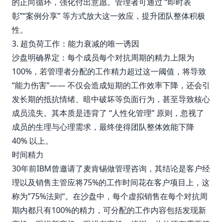
的正向循环，强化付出意愿。管理者可通过 “即时表
彰”“案例分享” 等方式放大这一效应，提升团队整体积极
性。
3. 超负荷工作：能力衰减的唯一诱因
沙盘明确界定：每个成员每个对抗周期的精力上限为
100%，若管理者分配的工作精力超过这一阈值，将导致
“能力伤害”—— 不仅会造成短期的工作效率下降，还会引
发长期的抵抗情绪、暗中破坏等负面行为，甚至导致核心
成员流失。其本质是违背了 “人性化管理” 原则，忽视了
成员的生理与心理需求，最终使得团队整体效能下降
40% 以上。
时间精力
30年前IBM曾邀请了麦肯锡做管理咨询，其结论是客户经
理以及销售主管应将75%的工作时间花在客户项目上，这
称为”75%法则“。在沙盘中，每个虚拟销售在每个对抗周
期内都只有100%的精力，可分配的工作内容包括发现新