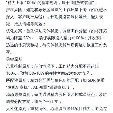
“精力上限 100%” 的基本规则，属于 “粗放式管理”；
潜在风险：短期将导致蓝凤凰的工作质量下降（如跟进不
深入、客户响应延迟），长期将引发病休延长、能力衰
减、抵抗情绪等问题；
优化方案：首先识别病休状态，调整工作分配（如将开拓
精力降至 25%），确保实际投入精力≤100%；其次安排
适当的休息调整期，待病休状态解除后再逐步恢复工作负
荷。
关键原则
总量控制原则：任何情况下，工作精力分配不得超过
100%，预留 5%-10% 的弹性空间应对突发情况；
匹配性原则：精力分配需与角色职能匹配（如 SDR 侧重
“发现新商机”，AE 侧重 “跟进商机”）；
动态调整原则：每周通过精力圆环图监控成员状态，及时
调整分配方案，避免 “一刀切”；
人性化原则：重视病休、心理调节等非项目精力，避免过