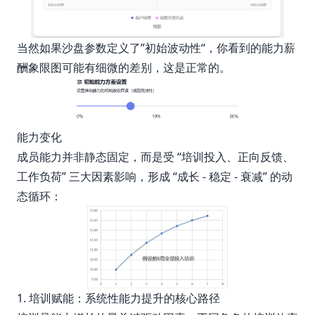
当然如果沙盘参数定义了”初始波动性“，你看到的能力薪
酬象限图可能有细微的差别，这是正常的。
能力变化
成员能力并非静态固定，而是受 “培训投入、正向反馈、
工作负荷” 三大因素影响，形成 “成长 - 稳定 - 衰减” 的动
态循环：
1. 培训赋能：系统性能力提升的核心路径