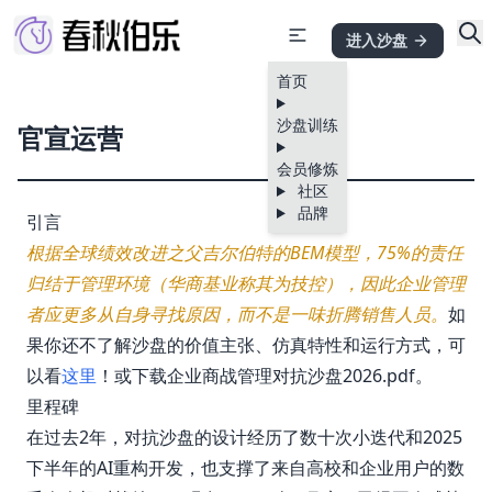
进入沙盘
首页
沙盘训练
官宣运营
会员修炼
社区
品牌
引言
根据全球绩效改进之父吉尔伯特的BEM模型，75%的责任
归结于管理环境（华商基业称其为技控），因此企业管理
者应更多从自身寻找原因，而不是一味折腾销售人员。
如
果你还不了解沙盘的价值主张、仿真特性和运行方式，可
以看
这里
！或下载
企业商战管理对抗沙盘2026.pdf
。
里程碑
在过去2年，对抗沙盘的设计经历了数十次小迭代和2025
下半年的AI重构开发，也支撑了来自高校和企业用户的数